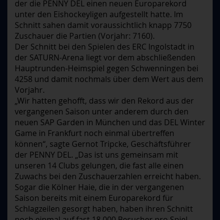
der die PENNY DEL einen neuen Europarekord
unter den Eishockeyligen aufgestellt hatte. Im
Schnitt sahen damit voraussichtlich knapp 7750
Zuschauer die Partien (Vorjahr: 7160).
Der Schnitt bei den Spielen des ERC Ingolstadt in
der SATURN-Arena liegt vor dem abschließenden
Hauptrunden-Heimspiel gegen Schwenningen bei
4258 und damit nochmals über dem Wert aus dem
Vorjahr.
„Wir hatten gehofft, dass wir den Rekord aus der
vergangenen Saison unter anderem durch den
neuen SAP Garden in München und das DEL Winter
Game in Frankfurt noch einmal übertreffen
können“, sagte Gernot Tripcke, Geschäftsführer
der PENNY DEL. „Das ist uns gemeinsam mit
unseren 14 Clubs gelungen, die fast alle einen
Zuwachs bei den Zuschauerzahlen erreicht haben.
Sogar die Kölner Haie, die in der vergangenen
Saison bereits mit einem Europarekord für
Schlagzeilen gesorgt haben, haben ihren Schnitt
noch einmal auf fast 18.000 Besucher pro Spiel