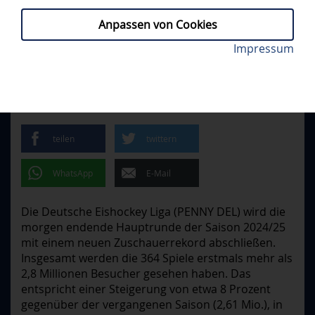
Anpassen von Cookies
Neuer Zuschauerrekord in der DEL. Foto: Citypress
Impressum
PROFIS
// DONNERSTAG, 06.03.2025
DEL STELLT NEUEN
ZUSCHAUERREKORD AUF
teilen
twittern
WhatsApp
E-Mail
Die Deutsche Eishockey Liga (PENNY DEL) wird die
morgen endende Hauptrunde der Saison 2024/25
mit einem neuen Zuschauerrekord abschließen.
Insgesamt werden die 364 Spiele erstmals mehr als
2,8 Millionen Besucher gesehen haben. Das
entspricht einer Steigerung von etwa 8 Prozent
gegenüber der vergangenen Saison (2,61 Mio.), in