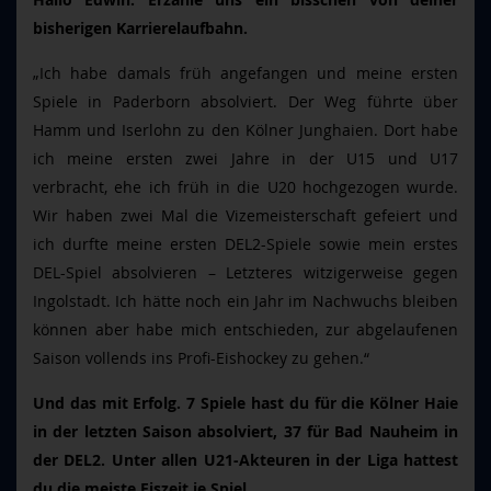
Hallo Edwin. Erzähle uns ein bisschen von deiner
bisherigen Karrierelaufbahn.
„Ich habe damals früh angefangen und meine ersten
Spiele in Paderborn absolviert. Der Weg führte über
Hamm und Iserlohn zu den Kölner Junghaien. Dort habe
ich meine ersten zwei Jahre in der U15 und U17
verbracht, ehe ich früh in die U20 hochgezogen wurde.
Wir haben zwei Mal die Vizemeisterschaft gefeiert und
ich durfte meine ersten DEL2-Spiele sowie mein erstes
DEL-Spiel absolvieren – Letzteres witzigerweise gegen
Ingolstadt. Ich hätte noch ein Jahr im Nachwuchs bleiben
können aber habe mich entschieden, zur abgelaufenen
Saison vollends ins Profi-Eishockey zu gehen.“
Und das mit Erfolg. 7 Spiele hast du für die Kölner Haie
in der letzten Saison absolviert, 37 für Bad Nauheim in
der DEL2. Unter allen U21-Akteuren in der Liga hattest
du die meiste Eiszeit je Spiel.