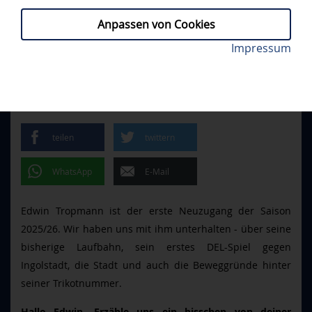
Anpassen von Cookies
Edwin Tropmann bei seinem ersten DEL-Spiel am
Impressum
PROFIS
// FREITAG, 09.05.2025
06.01.2023 gegen den ERC. Foto: Citypress
"WENN MAN MICH BRAUCHT,
BIN ICH DA"
teilen
twittern
WhatsApp
E-Mail
Edwin Tropmann ist der erste Neuzugang der Saison
2025/26. Wir haben uns mit ihm unterhalten - über seine
bisherige Laufbahn, sein erstes DEL-Spiel gegen
Ingolstadt, die Stadt und auch die Beweggründe hinter
seiner Trikotnummer.