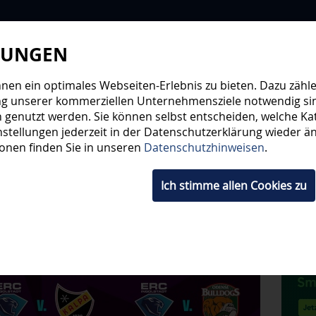
LUNGEN
WIR
STEHE
en ein optimales Webseiten-Erlebnis zu bieten. Dazu zählen
ng unserer kommerziellen Unternehmensziele notwendig sind,
 genutzt werden. Sie können selbst entscheiden, welche Kat
HWUCHS
TICKETS
SHOP
FANS
ORGA
stellungen jederzeit in der Datenschutzerklärung wieder änd
ionen finden Sie in unseren
Datenschutzhinweisen
.
Ich stimme allen Cookies zu