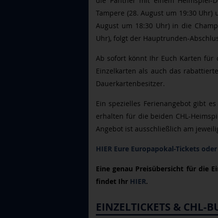
die Panther mit einem Heimspiel-Do
Tampere (28. August um 19:30 Uhr) u
August um 18:30 Uhr) in die Champi
Uhr), folgt der Hauptrunden-Abschl
Ab sofort könnt Ihr Euch Karten für
Einzelkarten als auch das rabattiert
Dauerkartenbesitzer.
Ein spezielles Ferienangebot gibt es
erhalten für die beiden CHL-Heimspie
Angebot ist ausschließlich am jeweil
HIER Eure Europapokal-Tickets oder
Eine genau Preisübersicht für die E
findet Ihr
HIER
.
EINZELTICKETS & CHL-