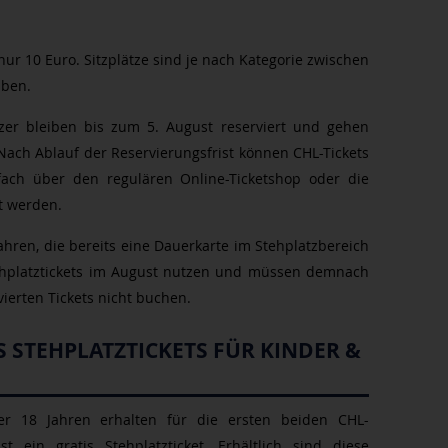
nur 10 Euro. Sitzplätze sind je nach Kategorie zwischen
aben.
tzer bleiben bis zum 5. August reserviert und gehen
Nach Ablauf der Reservierungsfrist können CHL-Tickets
fach über den regulären Online-Ticketshop oder die
ft werden.
hren, die bereits eine Dauerkarte im Stehplatzbereich
ehplatztickets im August nutzen und müssen demnach
vierten Tickets nicht buchen.
S STEHPLATZTICKETS FÜR KINDER &
er 18 Jahren erhalten für die ersten beiden CHL-
ein gratis Stehplatzticket. Erhältlich sind diese