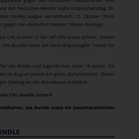
ppelpack gegen den finnischen Traditionsclub Ilves
nd den finnischen Meister KalPa Kuopio (Samstag, 30.
ons Hockey League. Am Mittwoch, 15. Oktober (19:30
uss gegen den dänischen Meister Odense Bulldogs.
 die CHL-Kracher in der SATURN-Arena sichern. Sowohl
e CHL-Bundle sowie die stark vergünstigten Tickets für
 für alle Kinder und Jugendlichen unter 18 Jahren. Sie
le im August jeweils ein gratis Stehplatzticket. Dieses
igen Spieltag an der Abendkasse erhältlich.
 das CHL-Bundle sichern!
inzelkarten, das Bundle sowie die Dauerkartentickets
BUNDLE