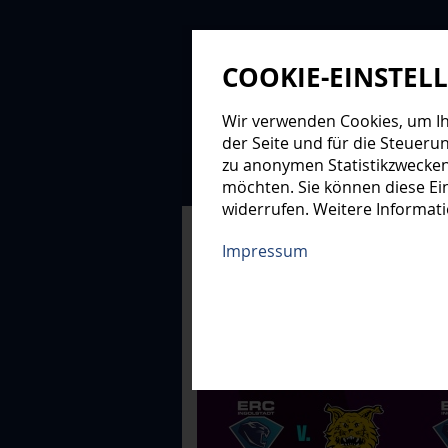
COOKIE-EINSTEL
Wir verwenden Cookies, um Ihn
der Seite und für die Steueru
zu anonymen Statistikzwecken
NEWS
PROFIS
NAC
möchten. Sie können diese Ein
widerrufen. Weitere Informat
XMAS-LOGE
Impressum