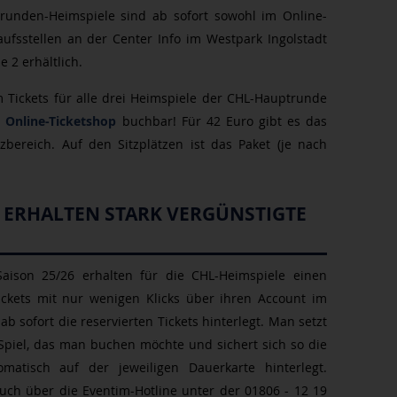
ptrunden-Heimspiele sind ab sofort sowohl im Online-
ufsstellen an der Center Info im Westpark Ingolstadt
e 2 erhältlich.
 Tickets für alle drei Heimspiele der CHL-Hauptrunde
 Online-Ticketshop
buchbar! Für 42 Euro gibt es das
bereich. Auf den Sitzplätzen ist das Paket (je nach
 ERHALTEN STARK VERGÜNSTIGTE
Saison 25/26 erhalten für die CHL-Heimspiele einen
Tickets mit nur wenigen Klicks über ihren Account im
b sofort die reservierten Tickets hinterlegt. Man setzt
Spiel, das man buchen möchte und sichert sich so die
matisch auf der jeweiligen Dauerkarte hinterlegt.
auch über die Eventim-Hotline unter der 01806 - 12 19