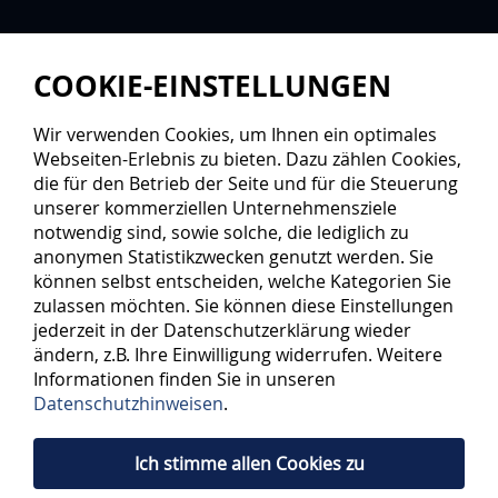
COOKIE-EINSTELLUNGEN
Wir verwenden Cookies, um Ihnen ein optimales
Webseiten-Erlebnis zu bieten. Dazu zählen Cookies,
die für den Betrieb der Seite und für die Steuerung
unserer kommerziellen Unternehmensziele
notwendig sind, sowie solche, die lediglich zu
anonymen Statistikzwecken genutzt werden. Sie
HAPPY FANS ON TOUR
können selbst entscheiden, welche Kategorien Sie
zulassen möchten. Sie können diese Einstellungen
jederzeit in der Datenschutzerklärung wieder
Seit Jahren begleiten die Happyfans - allen voran Petra
ändern, z.B. Ihre Einwilligung widerrufen. Weitere
und Allan - die Panther zu den Auswärtsspielen. Wenn
Informationen finden Sie in unseren
sie - sobald es wieder möglich ist - beim nächsten
Datenschutzhinweisen
.
Auswärtsspiel dabei sein wollen, dann wenden Sie sich
gerne direkt an das Fanprojekt. Entweder bei den
Ich stimme allen Cookies zu
Heimspielen des ERC hinter Block F oder unter folgender