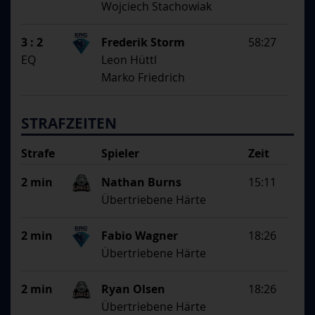
Wojciech Stachowiak
3 : 2
Frederik Storm
58:27
EQ
Leon Hüttl
Marko Friedrich
STRAFZEITEN
Strafe
Spieler
Zeit
Begründung
2 min
Nathan Burns
15:11
Übertriebene Härte
2 min
Fabio Wagner
18:26
Übertriebene Härte
2 min
Ryan Olsen
18:26
Übertriebene Härte