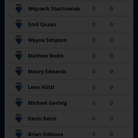
Wojciech Stachowiak
0
0
Emil Quaas
0
0
Wayne Simpson
0
0
Mathew Bodie
0
0
Maury Edwards
0
0
Leon Hüttl
0
0
Michael Garteig
0
0
Kevin Reich
0
0
Brian Gibbons
0
0