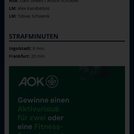
HSR:
Liam Sewell / Andre Schrader
LM:
Alex Karabetsos
LM:
Tobias Schwenk
STRAFMINUTEN
Ingolstadt:
8 min.
Frankfurt:
20 min.