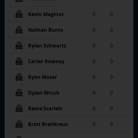
Kevin Maginot
0
0
Nathan Burns
0
0
Rylan Schwartz
0
0
Carter Rowney
0
0
Ryon Moser
0
0
Dylan Wruck
0
0
Reece Scarlett
0
0
Brett Breitkreuz
0
0