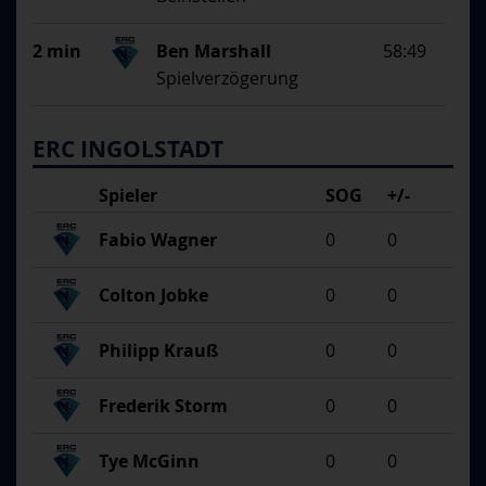
2 min
Ben Marshall
58:49
Spielverzögerung
ERC INGOLSTADT
Spieler
SOG
+/-
Fabio Wagner
0
0
Colton Jobke
0
0
Philipp Krauß
0
0
Frederik Storm
0
0
Tye McGinn
0
0