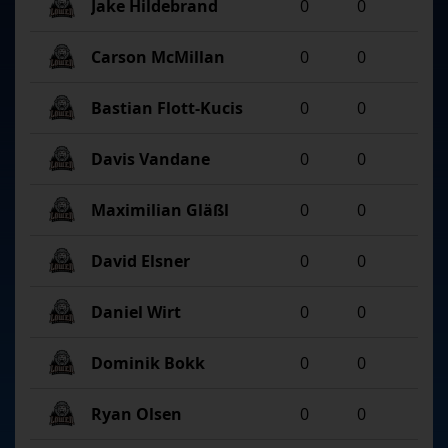
Jake Hildebrand
0
0
Carson McMillan
0
0
Bastian Flott-Kucis
0
0
Davis Vandane
0
0
Maximilian Gläßl
0
0
David Elsner
0
0
Daniel Wirt
0
0
Dominik Bokk
0
0
Ryan Olsen
0
0