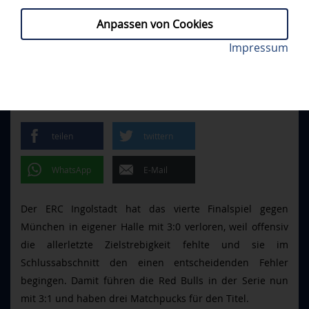
Anpassen von Cookies
Die Panther konnten Gäste-Goalie Mathias
Impressum
ERCI - RBM 0:3
// FREITAG, 21.04.2023
Niederberger nicht überwinden. Foto: City-Press
OFFENSIVE
DURCHSCHLAGSKRAFT FEHLT
teilen
twittern
WhatsApp
E-Mail
Der ERC Ingolstadt hat das vierte Finalspiel gegen
München in eigener Halle mit 3:0 verloren, weil offensiv
die allerletzte Zielstrebigkeit fehlte und sie im
Schlussabschnitt den einen entscheidenden Fehler
begingen. Damit führen die Red Bulls in der Serie nun
mit 3:1 und haben drei Matchpucks für den Titel.