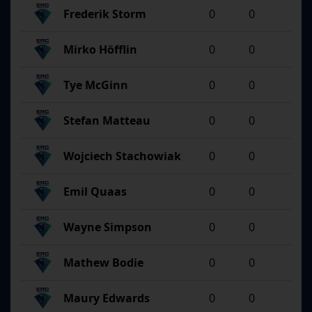
Frederik Storm
0
0
Mirko Höfflin
0
0
Tye McGinn
0
0
Stefan Matteau
0
0
Wojciech Stachowiak
0
0
Emil Quaas
0
0
Wayne Simpson
0
0
Mathew Bodie
0
0
Maury Edwards
0
0