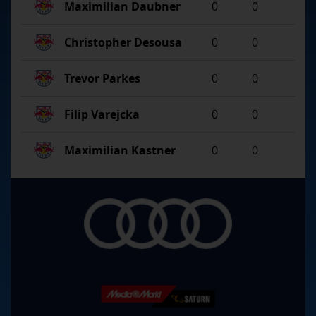
Maximilian Daubner
0
0
Christopher Desousa
0
0
Trevor Parkes
0
0
Filip Varejcka
0
0
Maximilian Kastner
0
0