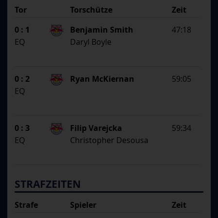
Tor
Torschütze
Zeit
SS
1. Assistent
0 : 1
Benjamin Smith
47:18
2. Assistent
EQ
Daryl Boyle
0 : 2
Ryan McKiernan
59:05
EQ
0 : 3
Filip Varejcka
59:34
EQ
Christopher Desousa
STRAFZEITEN
Strafe
Spieler
Zeit