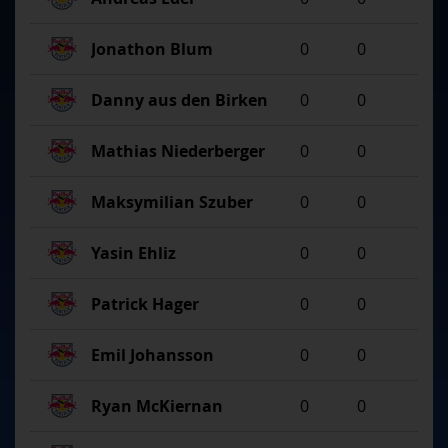
Jonathon Blum
0
0
Danny aus den Birken
0
0
Mathias Niederberger
0
0
Maksymilian Szuber
0
0
Yasin Ehliz
0
0
Patrick Hager
0
0
Emil Johansson
0
0
Ryan McKiernan
0
0