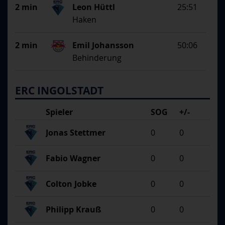
Begründung
2 min
Leon Hüttl
25:51
Haken
2 min
Emil Johansson
50:06
Behinderung
ERC INGOLSTADT
Spieler
SOG
+/-
Jonas Stettmer
0
0
Fabio Wagner
0
0
Colton Jobke
0
0
Philipp Krauß
0
0