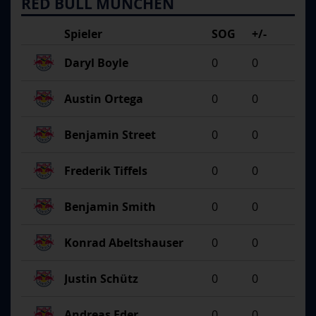
RED BULL MÜNCHEN
Spieler
SOG
+/-
Daryl Boyle
0
0
Austin Ortega
0
0
Benjamin Street
0
0
Frederik Tiffels
0
0
Benjamin Smith
0
0
Konrad Abeltshauser
0
0
Justin Schütz
0
0
Andreas Eder
0
0