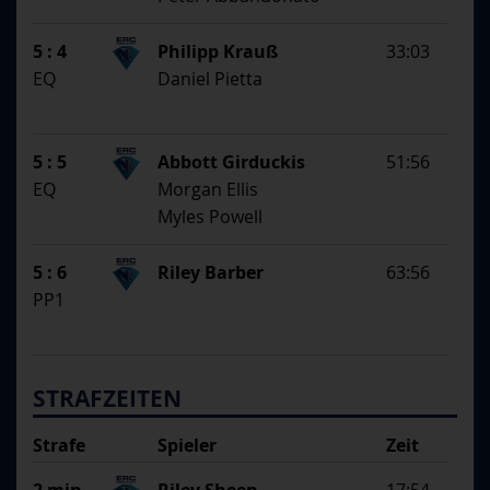
5 : 4
Philipp Krauß
33:03
EQ
Daniel Pietta
5 : 5
Abbott Girduckis
51:56
EQ
Morgan Ellis
Myles Powell
5 : 6
Riley Barber
63:56
PP1
STRAFZEITEN
Strafe
Spieler
Zeit
Begründung