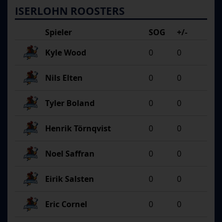
ISERLOHN ROOSTERS
Spieler
SOG
+/-
Kyle Wood
0
0
Nils Elten
0
0
Tyler Boland
0
0
Henrik Törnqvist
0
0
Noel Saffran
0
0
Eirik Salsten
0
0
Eric Cornel
0
0