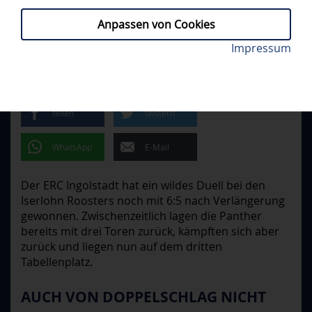
Anpassen von Cookies
Riley Barber schoss die Panther in der Overtime zum
Impressum
IEC - ERCI 5:6 N.V.
// FREITAG, 14.11.2025
Sieg. Foto: DEL-Photosharing
COMEBACK-SIEG IN ISERLOHN
teilen
twittern
WhatsApp
E-Mail
Der ERC Ingolstadt hat ein wildes Duell bei den
Iserlohn Roosters noch mit 6:5 nach Verlängerung
gewonnen. Zwischenzeitlich lagen die Panther
bereits mit drei Toren zurück, kämpften sich aber
zurück und liegen nun auf dem dritten
Tabellenplatz.
AUCH VON DOPPELSCHLAG NICHT