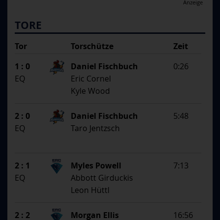
Anzeige
TORE
Tor
Torschütze
Zeit
SS
1. Assistent
1 : 0
Daniel Fischbuch
0:26
2. Assistent
EQ
Eric Cornel
Kyle Wood
2 : 0
Daniel Fischbuch
5:48
EQ
Taro Jentzsch
2 : 1
Myles Powell
7:13
EQ
Abbott Girduckis
Leon Hüttl
2 : 2
Morgan Ellis
16:56