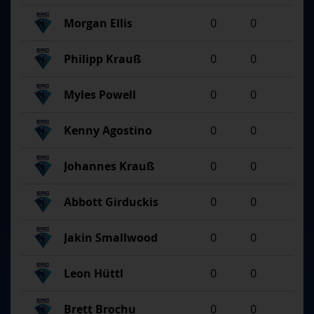
Morgan Ellis
0
0
Philipp Krauß
0
0
Myles Powell
0
0
Kenny Agostino
0
0
Johannes Krauß
0
0
Abbott Girduckis
0
0
Jakin Smallwood
0
0
Leon Hüttl
0
0
Brett Brochu
0
0