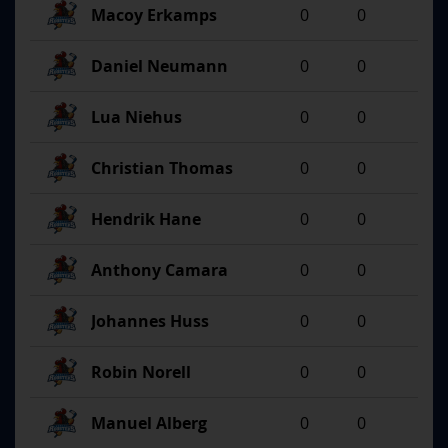
Macoy Erkamps
0
0
Daniel Neumann
0
0
Lua Niehus
0
0
Christian Thomas
0
0
Hendrik Hane
0
0
Anthony Camara
0
0
Johannes Huss
0
0
Robin Norell
0
0
Manuel Alberg
0
0