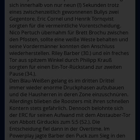
sich innerhalb von nur neun (!) Sekunden trotz
eines zwischenzeitlich gewonnenen Bullys zwei
Gegentore. Eric Cornel und Henrik Törnqvist
sorgten für die vermeintliche Vorentscheidung.
Nico Pertuch übernahm für Brett Brochu zwischen
den Pfosten, sollte eine weiße Weste behalten und
seine Vordermänner konnten den Anschluss
wiederherstellen. Riley Barber (30.) und ein freches
Tor aus spitzem Winkel durch Philipp Krauß
sorgten für einen Ein-Tor-Rückstand zur zweiten
Pause (34.).
Den Blau-Weißen gelang es im dritten Drittel
immer wieder enorme Druckphasen aufzubauen
und die Hausherren in deren Zone einzuschnüren.
Allerdings blieben die Roosters mit ihren schnellen
Kontern stets gefährlich. Dennoch belohnte sich
der ERC für seinen Aufwand mit dem Abstauber-Tor
von Abbott Girduckis zum 5:5 (52.). Die
Entscheidung fiel dann in der Overtime. Im
Powerplay jagte Barber den Puck zum Sieg in den