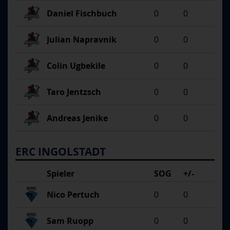
Daniel Fischbuch
0
0
Julian Napravnik
0
0
Colin Ugbekile
0
0
Taro Jentzsch
0
0
Andreas Jenike
0
0
ERC INGOLSTADT
Spieler
SOG
+/-
Nico Pertuch
0
0
Sam Ruopp
0
0