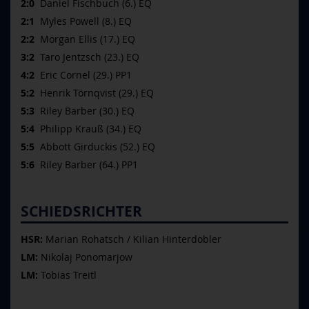
2:0
Daniel Fischbuch (6.) EQ
2:1
Myles Powell (8.) EQ
2:2
Morgan Ellis (17.) EQ
3:2
Taro Jentzsch (23.) EQ
4:2
Eric Cornel (29.) PP1
5:2
Henrik Törnqvist (29.) EQ
5:3
Riley Barber (30.) EQ
5:4
Philipp Krauß (34.) EQ
5:5
Abbott Girduckis (52.) EQ
5:6
Riley Barber (64.) PP1
SCHIEDSRICHTER
HSR:
Marian Rohatsch / Kilian Hinterdobler
LM:
Nikolaj Ponomarjow
LM:
Tobias Treitl