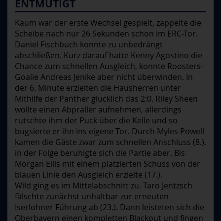
ENTMUTIGT
Kaum war der erste Wechsel gespielt, zappelte die
Scheibe nach nur 26 Sekunden schon im ERC-Tor.
Daniel Fischbuch konnte zu unbedrängt
abschließen. Kurz darauf hatte Kenny Agostino die
Chance zum schnellen Ausgleich, konnte Roosters-
Goalie Andreas Jenike aber nicht überwinden. In
der 6. Minute erzielten die Hausherren unter
Mithilfe der Panther glücklich das 2:0. Riley Sheen
wollte einen Abpraller aufnehmen, allerdings
rutschte ihm der Puck über die Kelle und so
bugsierte er ihn ins eigene Tor. Durch Myles Powell
kamen die Gäste zwar zum schnellen Anschluss (8.),
in der Folge beruhigte sich die Partie aber. Bis
Morgan Ellis mit einem platzierten Schuss von der
blauen Linie den Ausgleich erzielte (17.).
Wild ging es im Mittelabschnitt zu. Taro Jentzsch
fälschte zunächst unhaltbar zur erneuten
Iserlohner Führung ab (23.). Dann leisteten sich die
Oberbayern einen kompletten Blackout und fingen