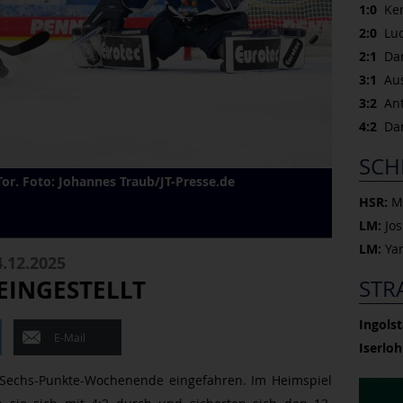
1:0
Kenn
2:0
Luca
2:1
Dan
3:1
Aust
3:2
Ant
4:2
Dani
SCH
Tor. Foto: Johannes Traub/JT-Presse.de
HSR:
Ma
LM:
Jo
LM:
Yan
.12.2025
EINGESTELLT
STR
Ingolst
E-Mail
Iserloh
 Sechs-Punkte-Wochenende eingefahren. Im Heimspiel