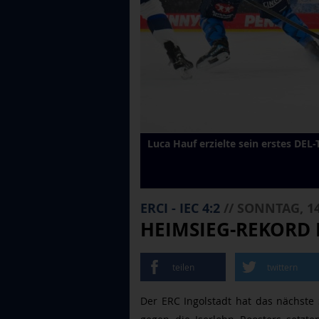
Luca Hauf erzielte sein erstes DEL-
ERCI - IEC 4:2
// SONNTAG, 14
HEIMSIEG-REKORD 
teilen
twittern
Der ERC Ingolstadt hat das nächste