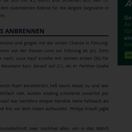
n sie sich mit 4:2 durch und sicherten sich den 13.
e den clubinternen Rekrod für die längste Siegsserie in
ein.
TS ANBRENNEN
ffensive und gingen mit der ersten Chance in Führung.
enzer von der blauen Linie zur Führung ab (4.). Zehn
r nach. Luca Hauf erzielte mit seinem ersten DEL-Tor
l Neumann kurz darauf auf 2:1, als er Panther-Goalie
French-Team konzentriert, ließ kaum etwas zu und war
mehrfach nah. Austen Keating scheiterte zunächst per
darauf war Iserlohns Keeper Hendrik Hane hellwach als
 frei vor dem Katen auftauchte. Philipp Krauß jagte
lussabschnitt zwar nochmal alles, um in das Match