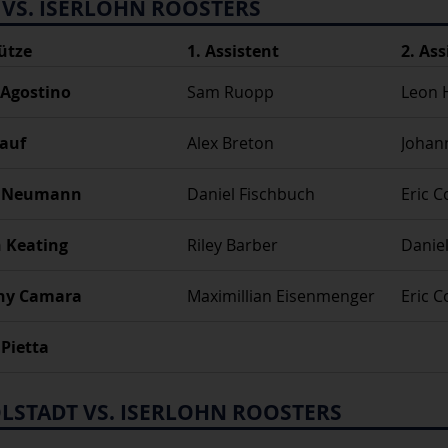
 VS. ISERLOHN ROOSTERS
ütze
1. Assistent
2. Ass
Agostino
Sam Ruopp
Leon 
auf
Alex Breton
Johan
l Neumann
Daniel Fischbuch
Eric C
 Keating
Riley Barber
Daniel
ny Camara
Maximillian Eisenmenger
Eric C
 Pietta
OLSTADT VS. ISERLOHN ROOSTERS