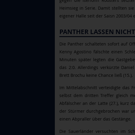
gegen die Iserlohn Roosters setzte
Heimsieg in Serie. Damit stellten si
eigener Halle seit der Saisn 2003/04 
PANTHER LASSEN NICH
Die Panther schalteten sofort auf O
Kenny Agostino fälschte einen Schl
Minuten später legten die Gastgebe
das 2:0. Allerdings verkürzte Danie
Brett Brochu keine Chance ließ (15.).
Im Mittelabschnitt verteidigte das 
selbst dem dritten Treffer gleich 
Abfälscher an der Latte (27.), kurz 
der Stürmer durchgebrochen war und
einen Abpraller über das Gestänge.
Die Sauerländer versuchten im Sch