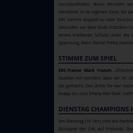
zurückzufinden. Neun Minuten vo
Iserlohner in de eigenen Zone, für d
ERC bereits doppelt so viele Torsc
Sekunden vor dem Ende trotzdem noc
einem trockenen Schuss unter die L
Spannung, denn Daniel Pietta machte 
STIMME ZUM SPIEL
ERC-Trainer Mark French:
„Entsche
Duellen mit Iserlohn, dass wir im 
Job gemacht. Das dritte Tor war natü
knapp bis zum Empty-Net-Goal. Solch
DIENSTAG CHAMPIONS 
Am Dienstag (18 Uhr) sind die Panthe
Rückspiel der CHL auf Frölunda. Da