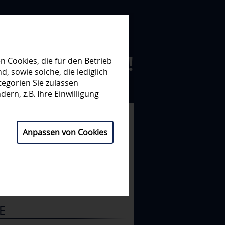
N ZUSAMMEN!
 Cookies, die für den Betrieb
 sowie solche, die lediglich
egorien Sie zulassen
NISATION
PARTNER
ern, z.B. Ihre Einwilligung
 28. SPIELTAG
Anpassen von Cookies
4 : 2
(2:1, 0:0, 2:1)
CI
IEC
E