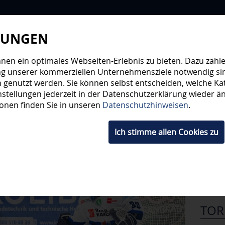
LUNGEN
WIR
STEHE
en ein optimales Webseiten-Erlebnis zu bieten. Dazu zählen
ng unserer kommerziellen Unternehmensziele notwendig sind,
 genutzt werden. Sie können selbst entscheiden, welche Kat
HWUCHS
TICKETS
SHOP
FANS
ORGA
stellungen jederzeit in der Datenschutzerklärung wieder änd
ionen finden Sie in unseren
Datenschutzhinweisen
.
DEL,
Ich stimme allen Cookies zu
ER
TOR