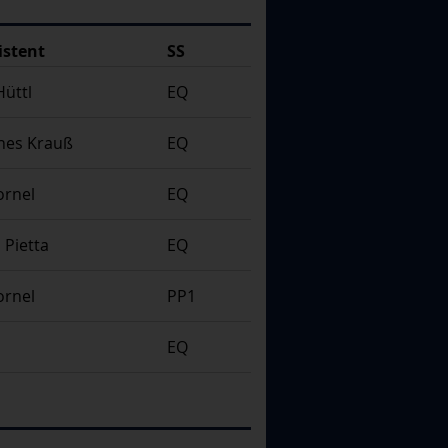
istent
SS
Hüttl
EQ
nes Krauß
EQ
ornel
EQ
 Pietta
EQ
ornel
PP1
EQ