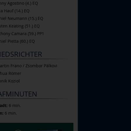
y Agostino (4.) EQ
 Hauf (14.) EQ
iel Neumann (15.) EQ
en Keating (51.) EQ
hony Camara (59.) PP1
el Pietta (60.) EQ
IEDSRICHTER
rtin Frano / Zsombor Pälkovi
shua Römer
nik Koziol
AFMINUTEN
adt:
6 min.
n:
6 min.