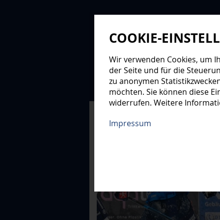
COOKIE-EINSTEL
Wir verwenden Cookies, um Ihn
der Seite und für die Steueru
zu anonymen Statistikzwecken
NEWS
PROFIS
NAC
möchten. Sie können diese Ein
widerrufen. Weitere Informat
XMAS-LOGE
Impressum