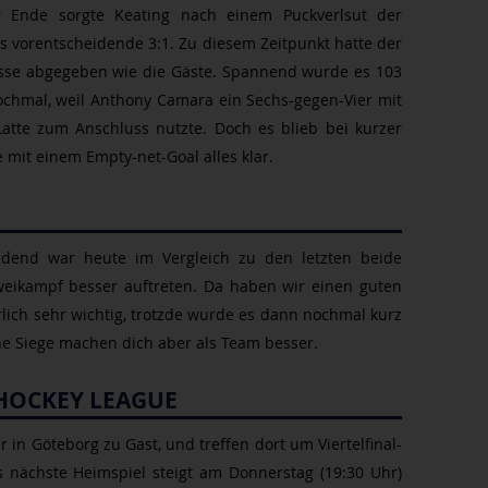
r Ende sorgte Keating nach einem Puckverlsut der
as vorentscheidende 3:1. Zu diesem Zeitpunkt hatte der
hüsse abgegeben wie die Gäste. Spannend wurde es 103
hmal, weil Anthony Camara ein Sechs-gegen-Vier mit
atte zum Anschluss nutzte. Doch es blieb bei kurzer
mit einem Empty-net-Goal alles klar.
idend war heute im Vergleich zu den letzten beide
Zweikampf besser auftreten. Da haben wir einen guten
rlich sehr wichtig, trotzde wurde es dann nochmal kurz
e Siege machen dich aber als Team besser.
HOCKEY LEAGUE
r in G
öteborg zu Gast, und treffen dort um Viertelfinal-
s nächste Heimspiel steigt am Donnerstag (19:30 Uhr)