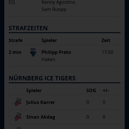
EQ
Kenny Agostino
Sam Ruopp
STRAFZEITEN
Strafe
Spieler
Zeit
Begründung
2 min
Philipp Preto
17:50
Haken
NÜRNBERG ICE TIGERS
Spieler
SOG
+/-
Julius Karrer
0
0
Sinan Akdag
0
0