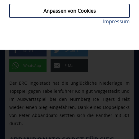
Anpassen von Cookies
Dritter ERC-Sieg im dritten Saisonduell mit Nürnberg.
Impressum
NIT - ERCI 1:4
// SONNTAG, 11.01.2026
Foto: DEl-Photosharing
ERC SIEGT IN NÜRNBERG
teilen
twittern
WhatsApp
E-Mail
Der ERC Ingolstadt hat die unglückliche Niederlage im
Topspiel gegen Tabellenführer Köln gut weggesteckt und
im Auswärtsspiel bei den Nürnberg Ice Tigers direkt
wieder einen Sieg eingefahren. Dank eines Doppelpacks
von Peter Abbandoato setzten sich die Panther mit 3:1
durch.