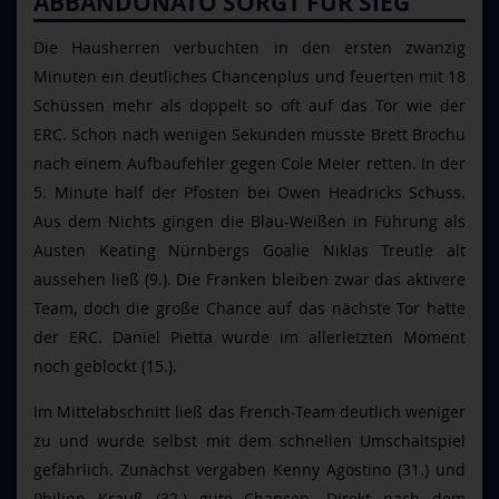
ABBANDONATO SORGT FÜR SIEG
Die Hausherren verbuchten in den ersten zwanzig
Minuten ein deutliches Chancenplus und feuerten mit 18
Schüssen mehr als doppelt so oft auf das Tor wie der
ERC. Schon nach wenigen Sekunden musste Brett Brochu
nach einem Aufbaufehler gegen Cole Meier retten. In der
5. Minute half der Pfosten bei Owen Headricks Schuss.
Aus dem Nichts gingen die Blau-Weißen in Führung als
Austen Keating Nürnbergs Goalie Niklas Treutle alt
aussehen ließ (9.). Die Franken bleiben zwar das aktivere
Team, doch die große Chance auf das nächste Tor hatte
der ERC. Daniel Pietta wurde im allerletzten Moment
noch geblockt (15.).
Im Mittelabschnitt ließ das French-Team deutlich weniger
zu und wurde selbst mit dem schnellen Umschaltspiel
gefährlich. Zunächst vergaben Kenny Agostino (31.) und
Philipp Krauß (32.) gute Chancen. Direkt nach dem