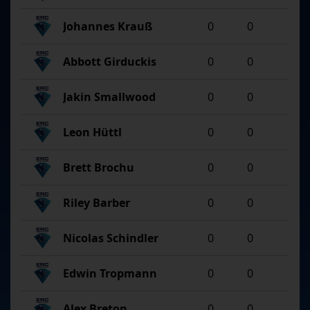
Johannes Krauß
0
0
Abbott Girduckis
0
0
Jakin Smallwood
0
0
Leon Hüttl
0
0
Brett Brochu
0
0
Riley Barber
0
0
Nicolas Schindler
0
0
Edwin Tropmann
0
0
Alex Breton
0
0