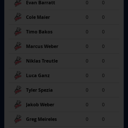
Evan Barratt
0
0
Cole Maier
0
0
Timo Bakos
0
0
Marcus Weber
0
0
Niklas Treutle
0
0
Luca Ganz
0
0
Tyler Spezia
0
0
Jakob Weber
0
0
Greg Meireles
0
0