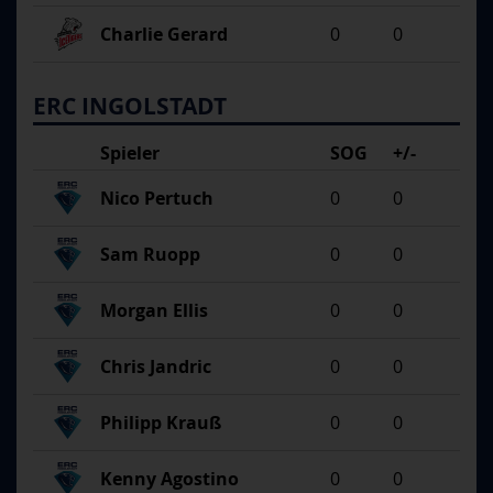
Charlie Gerard
0
0
ERC INGOLSTADT
Spieler
SOG
+/-
Nico Pertuch
0
0
Sam Ruopp
0
0
Morgan Ellis
0
0
Chris Jandric
0
0
Philipp Krauß
0
0
Kenny Agostino
0
0