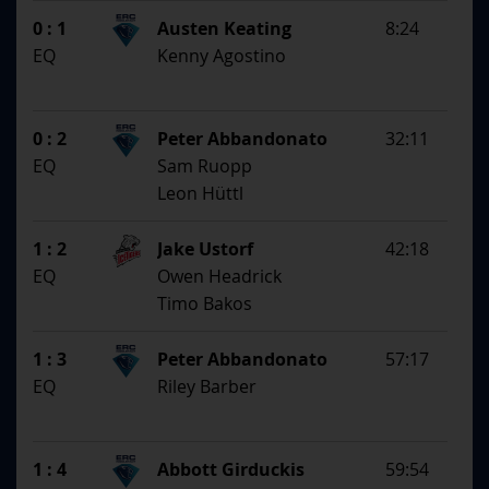
SS
1. Assistent
0 : 1
Austen Keating
8:24
2. Assistent
EQ
Kenny Agostino
0 : 2
Peter Abbandonato
32:11
EQ
Sam Ruopp
Leon Hüttl
1 : 2
Jake Ustorf
42:18
EQ
Owen Headrick
Timo Bakos
1 : 3
Peter Abbandonato
57:17
EQ
Riley Barber
1 : 4
Abbott Girduckis
59:54