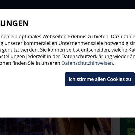
LUNGEN
WIR
STEHE
en ein optimales Webseiten-Erlebnis zu bieten. Dazu zählen
ng unserer kommerziellen Unternehmensziele notwendig sind,
 genutzt werden. Sie können selbst entscheiden, welche Kat
HWUCHS
TICKETS
SHOP
FANS
ORGA
stellungen jederzeit in der Datenschutzerklärung wieder änd
ionen finden Sie in unseren
Datenschutzhinweisen
.
Ich stimme allen Cookies zu