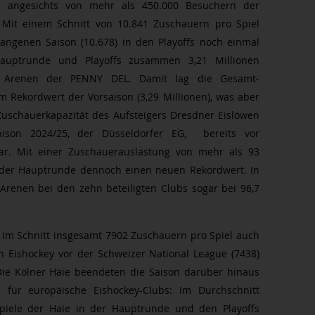
h angesichts von mehr als 450.000 Besuchern der
 Mit einem Schnitt von 10.841 Zuschauern pro Spiel
ngenen Saison (10.678) in den Playoffs noch einmal
Hauptrunde und Playoffs zusammen 3,21 Millionen
e Arenen der PENNY DEL. Damit lag die Gesamt-
 Rekordwert der Vorsaison (3,29 Millionen), was aber
Zuschauerkapazität des Aufsteigers Dresdner Eislöwen
ison 2024/25, der Düsseldorfer EG, bereits vor
r. Mit einer Zuschauerauslastung von mehr als 93
 der Hauptrunde dennoch einen neuen Rekordwert. In
 Arenen bei den zehn beteiligten Clubs sogar bei 96,7
 im Schnitt insgesamt 7902 Zuschauern pro Spiel auch
n Eishockey vor der Schweizer National League (7438)
ie Kölner Haie beendeten die Saison darüber hinaus
für europäische Eishockey-Clubs: Im Durchschnitt
piele der Haie in der Hauptrunde und den Playoffs