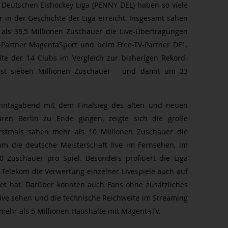
r Deutschen Eishockey Liga (PENNY DEL) haben so viele
 in der Geschichte der Liga erreicht. Insgesamt sahen
 als 36,5 Millionen Zuschauer die Live-Übertragungen
-Partner MagentaSport und beim Free-TV-Partner DF1.
ite der 14 Clubs im Vergleich zur bisherigen Rekord-
ast sieben Millionen Zuschauer – und damit um 23
Sonntagabend mit dem Finalsieg des alten und neuen
ären Berlin zu Ende gingen, zeigte sich die große
rstmals sahen mehr als 10 Millionen Zuschauer die
m die deutsche Meisterschaft live im Fernsehen, im
 Zuschauer pro Spiel. Besonders profitiert die Liga
Telekom die Verwertung einzelner Livespiele auch auf
et hat. Darüber konnten auch Fans ohne zusätzliches
ive sehen und die technische Reichweite im Streaming
mehr als 5 Millionen Haushalte mit MagentaTV.