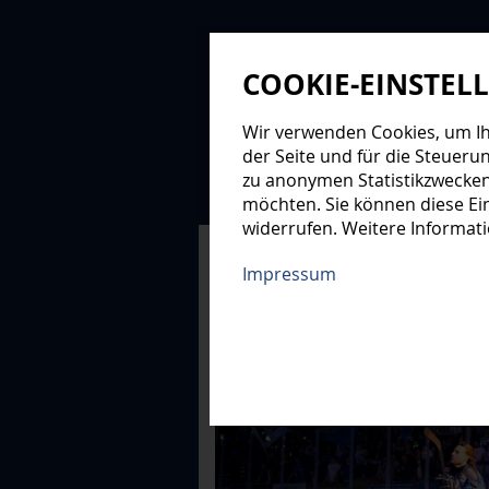
COOKIE-EINSTEL
Wir verwenden Cookies, um Ihn
der Seite und für die Steueru
zu anonymen Statistikzwecken
NEWS
PROFIS
NAC
möchten. Sie können diese Ein
widerrufen. Weitere Informat
XMAS-LOGE
Impressum