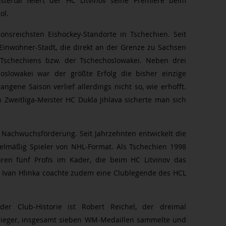
ertal feiert der HC Litvinov seine Premiere beim
rol.
ionsreichsten Eishockey-Standorte in Tschechien. Seit
-Einwohner-Stadt, die direkt an der Grenze zu Sachsen
a Tschechiens bzw. der Tschechoslowakei. Neben drei
oslowakei war der größte Erfolg die bisher einzige
angene Saison verlief allerdings nicht so, wie erhofft.
 Zweitliga-Meister HC Dukla Jihlava sicherte man sich
r Nachwuchsförderung. Seit Jahrzehnten entwickelt die
gelmäßig Spieler von NHL-Format. Als Tschechien 1998
aren fünf Profis im Kader, die beim HC Litvinov das
it Ivan Hlinka coachte zudem eine Clublegende des HCL
er Club-Historie ist Robert Reichel, der dreimal
sieger, insgesamt sieben WM-Medaillen sammelte und