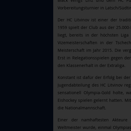
Black Wings Linz und dem HC Pust
Vorbereitungsturnier in Latsch/Südti
Der HC Litvinov ist einer der tradit
1959 spielt der Club aus der 25.000
liegt, bereits in der höchsten Lig
Vizemeisterschaften in der Tschech
Meisterschaft im Jahr 2015. Die verg
Erst in Relegationsspielen gegen den
den Klassenerhalt in der Extraliga.
Konstant ist dafür der Erfolg bei de
Jugendabteilung des HC Litvinov re
sensationell Olympia-Gold holte, w
Eishockey spielen gelernt hatten. M
die Nationalmannschaft.
Einer der namhaftesten Akteure d
Weltmeister wurde, einmal Olympia