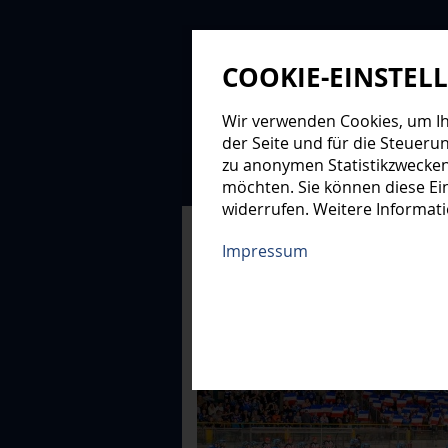
COOKIE-EINSTEL
Wir verwenden Cookies, um Ihn
der Seite und für die Steueru
zu anonymen Statistikzwecken
NEWS
PROFIS
NAC
möchten. Sie können diese Ein
widerrufen. Weitere Informat
XMAS-LOGE
Impressum