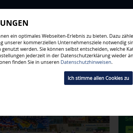
LUNGEN
WIR
STEHE
en ein optimales Webseiten-Erlebnis zu bieten. Dazu zählen
ng unserer kommerziellen Unternehmensziele notwendig sind,
 genutzt werden. Sie können selbst entscheiden, welche Kat
HWUCHS
TICKETS
SHOP
FANS
ORGA
stellungen jederzeit in der Datenschutzerklärung wieder änd
ionen finden Sie in unseren
Datenschutzhinweisen
.
Ich stimme allen Cookies zu