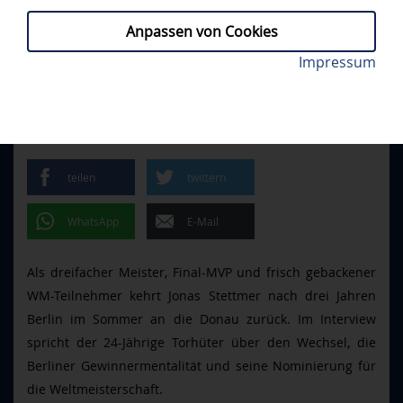
Anpassen von Cookies
Jonas Stettmer trägt künftig wieder das Panther-
Impressum
PROFIS
// DIENSTAG, 12.05.2026
Trikot. Foto: City-Press
"INGOLSTADT WAR MEINE
ERSTE PRIORITÄT"
teilen
twittern
WhatsApp
E-Mail
Als dreifacher Meister, Final-MVP und frisch gebackener
WM-Teilnehmer kehrt Jonas Stettmer nach drei Jahren
Berlin im Sommer an die Donau zurück. Im Interview
spricht der 24-Jährige Torhüter über den Wechsel, die
Berliner Gewinnermentalität und seine Nominierung für
die Weltmeisterschaft.