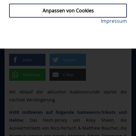
Anpassen von Cookies
Unter anderem das Auswärtstrikot von Nico Pertuch
Impressum
PROFIS
// DIENSTAG, 26.05.2026
ist zu haben. Foto: DEL-Photosharing
NEUE GAMWORN-TRIKOTS IM
EBAY-SHOP
teilen
twittern
WhatsApp
E-Mail
Mit Ablauf der aktuellen Auktionsrunde startet die
nächste Versteigerung.
HIER mitbieten auf folgende Gameworn-Trikots und
Helme:
Das Heim-Jersey von Riley Sheen, die
Auswärtstrikots von Nico Pertuch & Matthew Boucher, die
Warmup-Jerseys von Kenny Agostino, Edwin Tropmann &