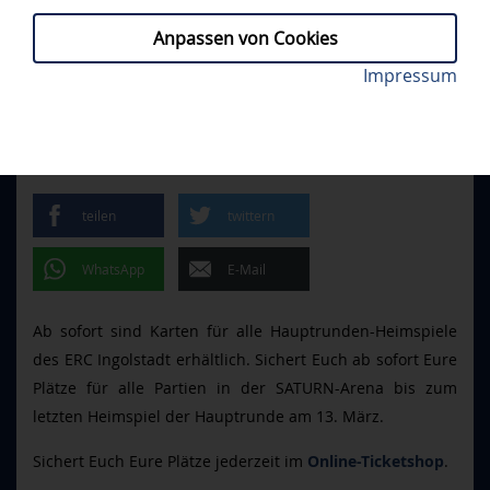
Anpassen von Cookies
Die Panther live erleben! Foto: Johannes Traub/JT-
Impressum
TICKETS
// DONNERSTAG, 27.11.2025
Presse.de
TICKETS FÜR ALLE
HEIMSPIELE
teilen
twittern
WhatsApp
E-Mail
Ab sofort sind Karten für alle Hauptrunden-Heimspiele
des ERC Ingolstadt erhältlich. Sichert Euch ab sofort Eure
Plätze für alle Partien in der SATURN-Arena bis zum
letzten Heimspiel der Hauptrunde am 13. März.
Sichert Euch Eure Plätze jederzeit im
Online-Ticketshop
.