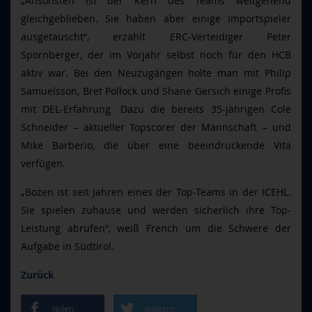
„Ansonsten ist der Kern des Teams weitgehend
gleichgeblieben. Sie haben aber einige Importspieler
ausgetauscht“, erzählt ERC-Verteidiger Peter
Spornberger, der im Vorjahr selbst noch für den HCB
aktiv war. Bei den Neuzugängen holte man mit Philip
Samuelsson, Bret Pollock und Shane Gersich einige Profis
mit DEL-Erfahrung. Dazu die bereits 35-jährigen Cole
Schneider – aktueller Topscorer der Mannschaft – und
Mike Barberio, die über eine beeindruckende Vita
verfügen.
„Bozen ist seit Jahren eines der Top-Teams in der ICEHL.
Sie spielen zuhause und werden sicherlich ihre Top-
Leistung abrufen“, weiß French um die Schwere der
Aufgabe in Südtirol.
Zurück
teilen
twittern