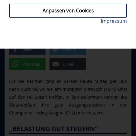
Anpassen von Cookies
Brett Brochu und die Panther sind in Bozen
Impressum
PROFIS, CHL
// DIENSTAG, 07.10.2025
gefordert. Foto: Philipp Hegglin
EUROPAPOKAL IN BOZEN
teilen
twittern
WhatsApp
E-Mail
Für die Panther ging es bereits heute Mittag per Bus
nach Südtirol, wo sie am morgigen Mittwoch (19:45 Uhr)
auf den HC Bozen treffen. In den Dolomiten können die
Blau-Weißen ihre gute Ausgangsposition in der
Champions Hockey League (CHL) untermauern.
„BELASTUNG GUT STEUERN“