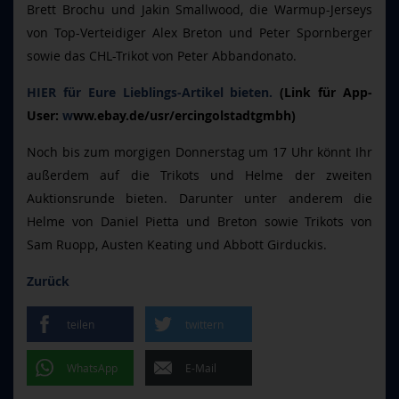
Brett Brochu und Jakin Smallwood, die Warmup-Jerseys
von Top-Verteidiger Alex Breton und Peter Spornberger
sowie das CHL-Trikot von Peter Abbandonato.
HIER für Eure Lieblings-Artikel bieten.
(Link für App-
User:
w
ww.ebay.de/usr/ercingolstadtgmbh)
Noch bis zum morgigen Donnerstag um 17 Uhr könnt Ihr
außerdem auf die Trikots und Helme der zweiten
Auktionsrunde bieten. Darunter unter anderem die
Helme von Daniel Pietta und Breton sowie Trikots von
Sam Ruopp, Austen Keating und Abbott Girduckis.
Zurück
teilen
twittern
WhatsApp
E-Mail